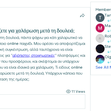
Member
Тan
Ma
ζετε για χαλάρωση μετά τη δουλειά;
Ro
η δουλειά, πάντα ψάχνω για κάτι χαλαρωτικό να 
Robin
οιο online παιχνίδι. Μου αρέσει να αποφορτίζομαι 
Ste
ική συγκέντρωση, αλλά ταυτόχρονα να είναι 
ις για "
αξιόπιστες στοιχηματικές
" πλατφόρμες και 
Ol
ν που προσφέρουν, και σκέφτομαι αν υπάρχουν 
 να είναι ιδανικά για χαλάρωση. Τι είδους online 
See All
χαλαρώσετε μετά τη δουλειά; Υπάρχουν κάποια που 
ταση της ημέρας;
11 Views