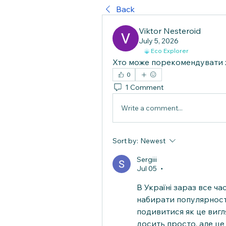
Back
Viktor Nesteroid
July 5, 2026
Eco Explorer
Хто може порекомендувати 
0
1 Comment
Write a comment...
Sort by:
Newest
Sergiii
Jul 05
•
В Україні зараз все ча
набирати популярності
подивитися як це вигля
досить просто, але це 