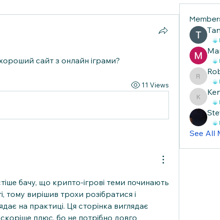
Member
Тan
Ma
хороший сайт з онлайн іграми?
Ro
Robin
11 Views
Ke
Ken
Ste
See All
стіше бачу, що крипто-ігрові теми починають 
, тому вирішив трохи розібратися і 
дає на практиці. Ця сторінка виглядає 
скоріше плюс, бо не потрібно довго 