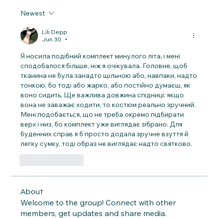
Newest
Lili Depp
Jun 30
•
Я носила подібний комплект минулого літа, і мені 
сподобалося більше, ніж я очікувала. Головне, щоб 
тканина не була занадто щільною або, навпаки, надто 
тонкою, бо тоді або жарко, або постійно думаєш, як 
воно сидить. Ще важлива довжина спідниці: якщо 
вона не заважає ходити, то костюм реально зручний. 
Мені подобається, що не треба окремо підбирати 
верх і низ, бо комплект уже виглядає зібрано. Для 
буденних справ я б просто додала зручне взуття й 
легку сумку, тоді образ не виглядає надто святково.
Like
Reply
About
Welcome to the group! Connect with other
members, get updates and share media.