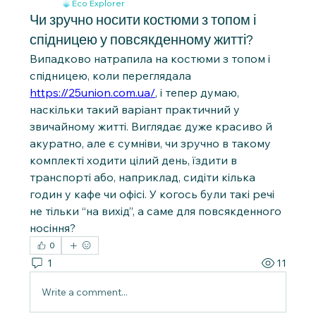
Eco Explorer
Чи зручно носити костюми з топом і
спідницею у повсякденному житті?
Випадково натрапила на костюми з топом і 
спідницею, коли переглядала 
https://25union.com.ua/
, і тепер думаю, 
наскільки такий варіант практичний у 
звичайному житті. Виглядає дуже красиво й 
акуратно, але є сумніви, чи зручно в такому 
комплекті ходити цілий день, їздити в 
транспорті або, наприклад, сидіти кілька 
годин у кафе чи офісі. У когось були такі речі 
не тільки “на вихід”, а саме для повсякденного 
носіння?
0
1
11
Write a comment...